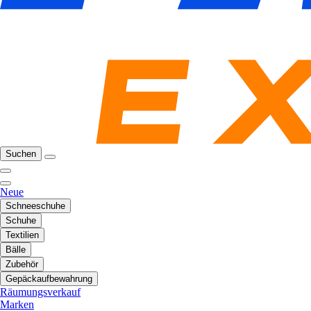
Suchen
Neue
Schneeschuhe
Schuhe
Textilien
Bälle
Zubehör
Gepäckaufbewahrung
Räumungsverkauf
Marken