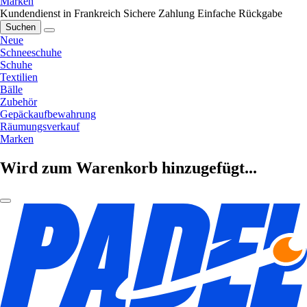
Marken
Kundendienst in Frankreich
Sichere Zahlung
Einfache Rückgabe
Suchen
Neue
Schneeschuhe
Schuhe
Textilien
Bälle
Zubehör
Gepäckaufbewahrung
Räumungsverkauf
Marken
Wird zum Warenkorb hinzugefügt...