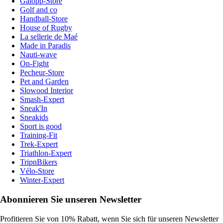
Galopp-Store
Golf and co
Handball-Store
House of Rugby
La sellerie de Maé
Made in Paradis
Nauti-wave
On-Fight
Pecheur-Store
Pet and Garden
Slowood Interior
Smash-Expert
Sneak'In
Sneakids
Sport is good
Training-Fit
Trek-Expert
Triathlon-Expert
TripnBikers
Vélo-Store
Winter-Expert
Abonnieren Sie unseren Newsletter
Profitieren Sie von 10% Rabatt, wenn Sie sich für unseren Newsletter