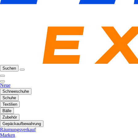
Suchen
Neue
Schneeschuhe
Schuhe
Textilien
Bälle
Zubehör
Gepäckaufbewahrung
Räumungsverkauf
Marken