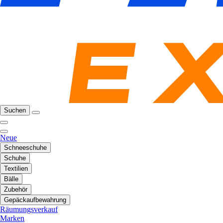
Suchen
Neue
Schneeschuhe
Schuhe
Textilien
Bälle
Zubehör
Gepäckaufbewahrung
Räumungsverkauf
Marken