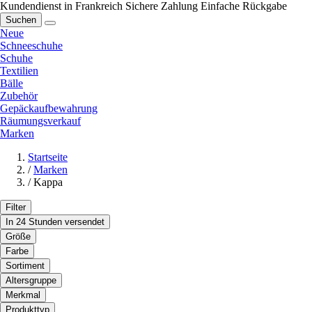
Kundendienst in Frankreich
Sichere Zahlung
Einfache Rückgabe
Suchen
Neue
Schneeschuhe
Schuhe
Textilien
Bälle
Zubehör
Gepäckaufbewahrung
Räumungsverkauf
Marken
Startseite
/
Marken
/
Kappa
Filter
In 24 Stunden versendet
Größe
Farbe
Sortiment
Altersgruppe
Merkmal
Produkttyp