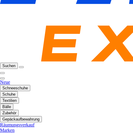
Suchen
Neue
Schneeschuhe
Schuhe
Textilien
Bälle
Zubehör
Gepäckaufbewahrung
Räumungsverkauf
Marken