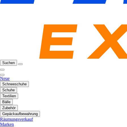
Suchen
Neue
Schneeschuhe
Schuhe
Textilien
Bälle
Zubehör
Gepäckaufbewahrung
Räumungsverkauf
Marken