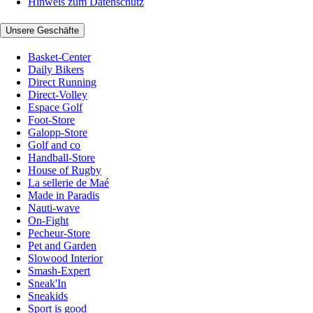
Hinweis zum Datenschutz
Unsere Geschäfte
Basket-Center
Daily Bikers
Direct Running
Direct-Volley
Espace Golf
Foot-Store
Galopp-Store
Golf and co
Handball-Store
House of Rugby
La sellerie de Maé
Made in Paradis
Nauti-wave
On-Fight
Pecheur-Store
Pet and Garden
Slowood Interior
Smash-Expert
Sneak'In
Sneakids
Sport is good