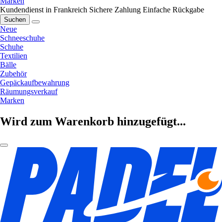
Marken
Kundendienst in Frankreich
Sichere Zahlung
Einfache Rückgabe
Suchen
Neue
Schneeschuhe
Schuhe
Textilien
Bälle
Zubehör
Gepäckaufbewahrung
Räumungsverkauf
Marken
Wird zum Warenkorb hinzugefügt...