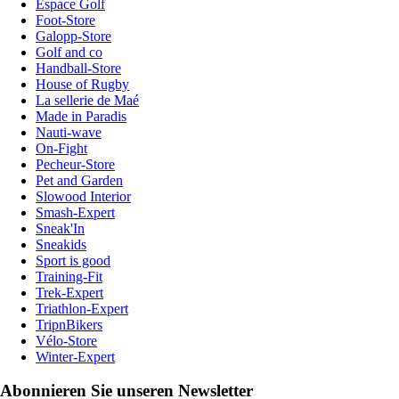
Espace Golf
Foot-Store
Galopp-Store
Golf and co
Handball-Store
House of Rugby
La sellerie de Maé
Made in Paradis
Nauti-wave
On-Fight
Pecheur-Store
Pet and Garden
Slowood Interior
Smash-Expert
Sneak'In
Sneakids
Sport is good
Training-Fit
Trek-Expert
Triathlon-Expert
TripnBikers
Vélo-Store
Winter-Expert
Abonnieren Sie unseren Newsletter