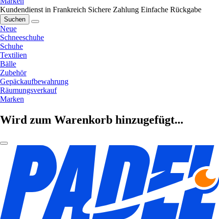
Marken
Kundendienst in Frankreich
Sichere Zahlung
Einfache Rückgabe
Suchen
Neue
Schneeschuhe
Schuhe
Textilien
Bälle
Zubehör
Gepäckaufbewahrung
Räumungsverkauf
Marken
Wird zum Warenkorb hinzugefügt...