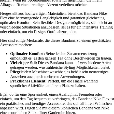
idealen Wahl für Sportliebhaber sowie für diejenigen, die ihrem
Alltagsoutfit einen trendigen Akzent verleihen möchten.
Hergestellt aus hochwertigen Materialien, bietet das Bandana Nike
Flex eine hervorragende Langlebigkeit und garantiert gleichzeitig
optimalen Komfort. Sein flexibles Design ermöglicht es, sich leicht an
verschiedene Situationen anzupassen, sei es für ein intensives Training
oder einfach, um ein lässiges Outfit abzurunden.
Hier sind einige Merkmale, die dieses Bandana zu einem geschätzten
Accessoire machen:
Optimaler Komfort:
Seine leichte Zusammensetzung
ermöglicht es, es den ganzen Tag ohne Beschwerden zu tragen.
Vielseitiger Stil:
Dieses Bandana kann auf verschiedene Arten
getragen werden, was zahlreiche Styling-Möglichkeiten bietet.
Pflegeleicht:
Maschinenwaschbar, es behält sein neuwertiges
Aussehen auch nach mehreren Anwendungen.
Praktisches Element:
Perfekt, um die Haare während
sportlicher Aktivitäten an ihrem Platz zu halten.
Egal, ob für eine Sporteinheit, einen Ausflug mit Freunden oder
einfach, um den Tag bequem zu verbringen, das Bandana Nike Flex ist
ein praktisches und trendiges Accessoire, das sich all Ihren Wünschen
anpassen wird. Fügen Sie mit diesem ikonischen Bandana von Nike
einen sportlichen Stil zu Ihrer Garderobe hinzu.