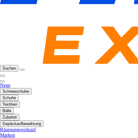
Suchen
Neue
Schneeschuhe
Schuhe
Textilien
Bälle
Zubehör
Gepäckaufbewahrung
Räumungsverkauf
Marken