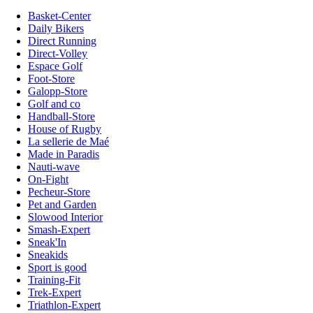
Basket-Center
Daily Bikers
Direct Running
Direct-Volley
Espace Golf
Foot-Store
Galopp-Store
Golf and co
Handball-Store
House of Rugby
La sellerie de Maé
Made in Paradis
Nauti-wave
On-Fight
Pecheur-Store
Pet and Garden
Slowood Interior
Smash-Expert
Sneak'In
Sneakids
Sport is good
Training-Fit
Trek-Expert
Triathlon-Expert