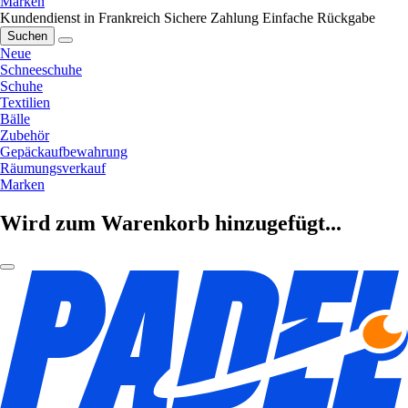
Marken
Kundendienst in Frankreich
Sichere Zahlung
Einfache Rückgabe
Suchen
Neue
Schneeschuhe
Schuhe
Textilien
Bälle
Zubehör
Gepäckaufbewahrung
Räumungsverkauf
Marken
Wird zum Warenkorb hinzugefügt...