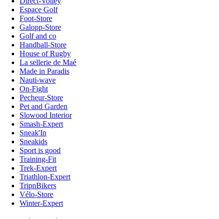
Direct-Volley
Espace Golf
Foot-Store
Galopp-Store
Golf and co
Handball-Store
House of Rugby
La sellerie de Maé
Made in Paradis
Nauti-wave
On-Fight
Pecheur-Store
Pet and Garden
Slowood Interior
Smash-Expert
Sneak'In
Sneakids
Sport is good
Training-Fit
Trek-Expert
Triathlon-Expert
TripnBikers
Vélo-Store
Winter-Expert