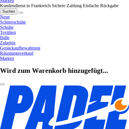
Marken
Kundendienst in Frankreich
Sichere Zahlung
Einfache Rückgabe
Suchen
Neue
Schneeschuhe
Schuhe
Textilien
Bälle
Zubehör
Gepäckaufbewahrung
Räumungsverkauf
Marken
Wird zum Warenkorb hinzugefügt...