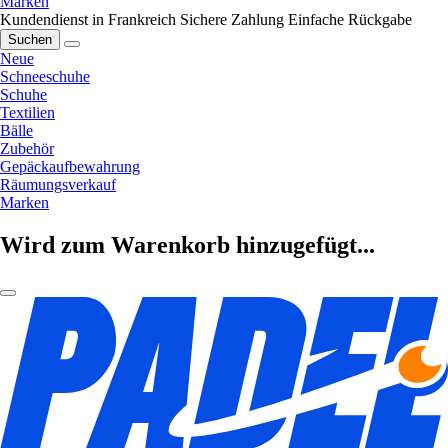
Marken
Kundendienst in Frankreich
Sichere Zahlung
Einfache Rückgabe
Suchen
Neue
Schneeschuhe
Schuhe
Textilien
Bälle
Zubehör
Gepäckaufbewahrung
Räumungsverkauf
Marken
Wird zum Warenkorb hinzugefügt...