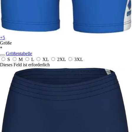
+5
Größe
*
Größentabelle
S
M
L
XL
2XL
3XL
Dieses Feld ist erforderlich