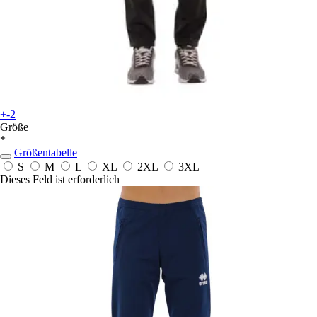
+-2
Größe
*
Größentabelle
S
M
L
XL
2XL
3XL
Dieses Feld ist erforderlich