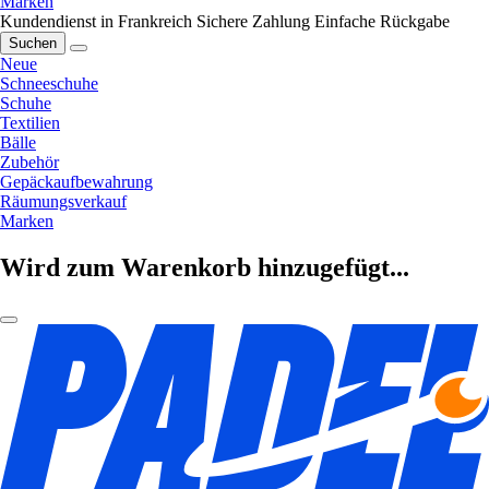
Marken
Kundendienst in Frankreich
Sichere Zahlung
Einfache Rückgabe
Suchen
Neue
Schneeschuhe
Schuhe
Textilien
Bälle
Zubehör
Gepäckaufbewahrung
Räumungsverkauf
Marken
Wird zum Warenkorb hinzugefügt...