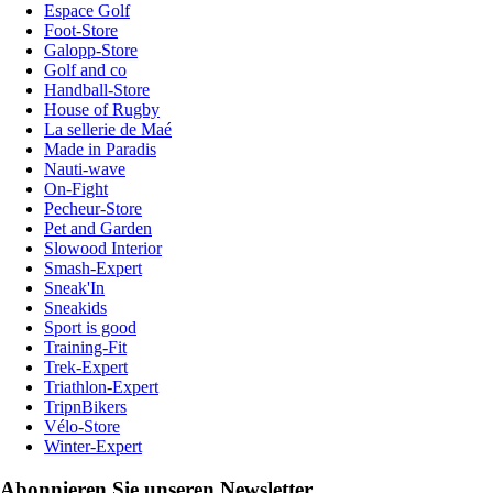
Espace Golf
Foot-Store
Galopp-Store
Golf and co
Handball-Store
House of Rugby
La sellerie de Maé
Made in Paradis
Nauti-wave
On-Fight
Pecheur-Store
Pet and Garden
Slowood Interior
Smash-Expert
Sneak'In
Sneakids
Sport is good
Training-Fit
Trek-Expert
Triathlon-Expert
TripnBikers
Vélo-Store
Winter-Expert
Abonnieren Sie unseren Newsletter