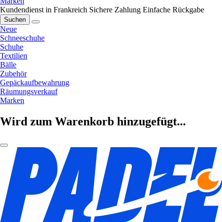
Marken
Kundendienst in Frankreich
Sichere Zahlung
Einfache Rückgabe
Suchen
Neue
Schneeschuhe
Schuhe
Textilien
Bälle
Zubehör
Gepäckaufbewahrung
Räumungsverkauf
Marken
Wird zum Warenkorb hinzugefügt...