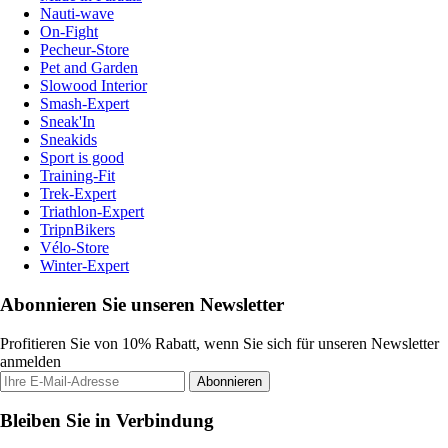
Nauti-wave
On-Fight
Pecheur-Store
Pet and Garden
Slowood Interior
Smash-Expert
Sneak'In
Sneakids
Sport is good
Training-Fit
Trek-Expert
Triathlon-Expert
TripnBikers
Vélo-Store
Winter-Expert
Abonnieren Sie unseren Newsletter
Profitieren Sie von 10% Rabatt, wenn Sie sich für unseren Newsletter
anmelden
Abonnieren
Bleiben Sie in Verbindung