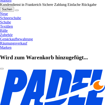
Marken
Kundendienst in Frankreich
Sichere Zahlung
Einfache Rückgabe
Suchen
Neue
Schneeschuhe
Schuhe
Textilien
Bälle
Zubehör
Gepäckaufbewahrung
Räumungsverkauf
Marken
Wird zum Warenkorb hinzugefügt...