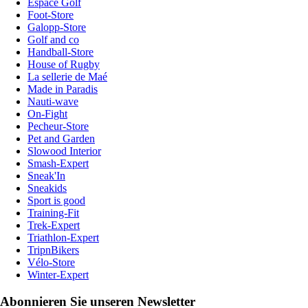
Espace Golf
Foot-Store
Galopp-Store
Golf and co
Handball-Store
House of Rugby
La sellerie de Maé
Made in Paradis
Nauti-wave
On-Fight
Pecheur-Store
Pet and Garden
Slowood Interior
Smash-Expert
Sneak'In
Sneakids
Sport is good
Training-Fit
Trek-Expert
Triathlon-Expert
TripnBikers
Vélo-Store
Winter-Expert
Abonnieren Sie unseren Newsletter