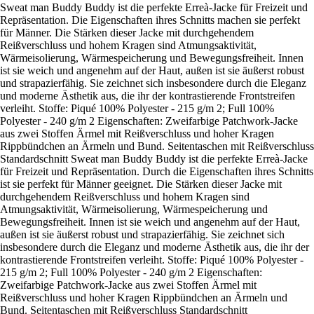
Sweat man Buddy Buddy ist die perfekte Erreà-Jacke für Freizeit und
Repräsentation. Die Eigenschaften ihres Schnitts machen sie perfekt
für Männer. Die Stärken dieser Jacke mit durchgehendem
Reißverschluss und hohem Kragen sind Atmungsaktivität,
Wärmeisolierung, Wärmespeicherung und Bewegungsfreiheit. Innen
ist sie weich und angenehm auf der Haut, außen ist sie äußerst robust
und strapazierfähig. Sie zeichnet sich insbesondere durch die Eleganz
und moderne Ästhetik aus, die ihr der kontrastierende Frontstreifen
verleiht. Stoffe: Piqué 100% Polyester - 215 g/m 2; Full 100%
Polyester - 240 g/m 2 Eigenschaften: Zweifarbige Patchwork-Jacke
aus zwei Stoffen Ärmel mit Reißverschluss und hoher Kragen
Rippbündchen an Ärmeln und Bund. Seitentaschen mit Reißverschluss
Standardschnitt Sweat man Buddy Buddy ist die perfekte Erreà-Jacke
für Freizeit und Repräsentation. Durch die Eigenschaften ihres Schnitts
ist sie perfekt für Männer geeignet. Die Stärken dieser Jacke mit
durchgehendem Reißverschluss und hohem Kragen sind
Atmungsaktivität, Wärmeisolierung, Wärmespeicherung und
Bewegungsfreiheit. Innen ist sie weich und angenehm auf der Haut,
außen ist sie äußerst robust und strapazierfähig. Sie zeichnet sich
insbesondere durch die Eleganz und moderne Ästhetik aus, die ihr der
kontrastierende Frontstreifen verleiht. Stoffe: Piqué 100% Polyester -
215 g/m 2; Full 100% Polyester - 240 g/m 2 Eigenschaften:
Zweifarbige Patchwork-Jacke aus zwei Stoffen Ärmel mit
Reißverschluss und hoher Kragen Rippbündchen an Ärmeln und
Bund. Seitentaschen mit Reißverschluss Standardschnitt