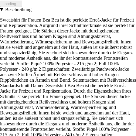
Loading...
Beschreibung
Sweatshirt für Frauen Bea Bea ist die perfekte Erreà-Jacke für Freizeit
und Repräsentation. Aufgrund ihrer Schnittmerkmale ist sie perfekt für
Frauen geeignet. Die Stärken dieser Jacke mit durchgehendem
Reißverschluss und hohem Kragen sind Atmungsaktivität,
Wärmeisolierung, Wärmespeicherung und Bewegungsfreiheit. Innen
ist sie weich und angenehm auf der Haut, außen ist sie äußerst robust
und strapazierfähig. Sie zeichnet sich insbesondere durch die Eleganz
und moderne Ästhetik aus, die ihr der kontrastierende Frontstreifen
verleiht. Stoffe: Piqué 100% Polyester - 215 g/m 2; Full 100%
Polyester - 240 g/m 2 Eigenschaften: Zweifarbige Patchwork-Jacke
aus zwei Stoffen Ärmel mit Reißverschluss und hoher Kragen
Rippbündchen an Ärmeln und Bund. Seitentaschen mit Reißverschluss
Standardschnitt Damen-Sweatshirt Bea Bea ist die perfekte Erreà-
Jacke für Freizeit und Repräsentation. Durch die Eigenschaften ihres
Schnitts ist sie perfekt für Frauen geeignet. Die Stärken dieser Jacke
mit durchgehendem Reißverschluss und hohem Kragen sind
Atmungsaktivität, Wärmeisolierung, Wärmespeicherung und
Bewegungsfreiheit. Innen ist sie weich und angenehm auf der Haut,
außen ist sie äußerst robust und strapazierfähig. Sie zeichnet sich
insbesondere durch die Eleganz und moderne Ästhetik aus, die ihr der
kontrastierende Frontstreifen verleiht. Stoffe: Piqué 100% Polyester -
215 g/m 2; Full 100% Polyester - 240 g/m 2 Eigenschaften: