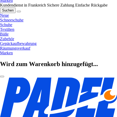
Marken
Kundendienst in Frankreich
Sichere Zahlung
Einfache Rückgabe
Suchen
Neue
Schneeschuhe
Schuhe
Textilien
Bälle
Zubehör
Gepäckaufbewahrung
Räumungsverkauf
Marken
Wird zum Warenkorb hinzugefügt...