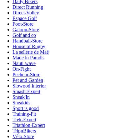
Daily Bikers
Direct Running
Direct-Volley
Espace Golf
Foot-Store
Galopp-Store
Golf and co
Handball-Store
House of Rugby
La sellerie de Maé
Made in Paradis
Nauti-wave
On-Fight
Pecheur-Store
Pet and Garden
Slowood Interior
Smash-Expert
Sneak'In
Sneakids
Sport is good
Training-Fit
Trek-Expert
Triathlon-Expert
TripnBikers
Vélo-Store