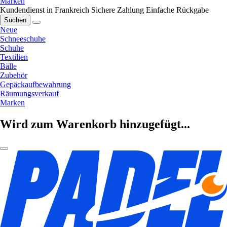
Marken
Kundendienst in Frankreich
Sichere Zahlung
Einfache Rückgabe
Suchen
Neue
Schneeschuhe
Schuhe
Textilien
Bälle
Zubehör
Gepäckaufbewahrung
Räumungsverkauf
Marken
Wird zum Warenkorb hinzugefügt...