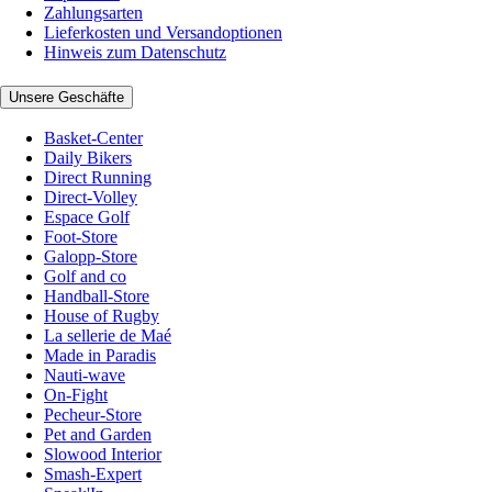
Zahlungsarten
Lieferkosten und Versandoptionen
Hinweis zum Datenschutz
Unsere Geschäfte
Basket-Center
Daily Bikers
Direct Running
Direct-Volley
Espace Golf
Foot-Store
Galopp-Store
Golf and co
Handball-Store
House of Rugby
La sellerie de Maé
Made in Paradis
Nauti-wave
On-Fight
Pecheur-Store
Pet and Garden
Slowood Interior
Smash-Expert