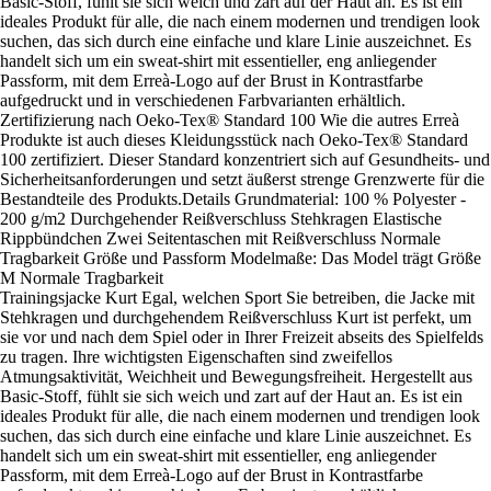
Basic-Stoff, fühlt sie sich weich und zart auf der Haut an. Es ist ein
ideales Produkt für alle, die nach einem modernen und trendigen look
suchen, das sich durch eine einfache und klare Linie auszeichnet. Es
handelt sich um ein sweat-shirt mit essentieller, eng anliegender
Passform, mit dem Erreà-Logo auf der Brust in Kontrastfarbe
aufgedruckt und in verschiedenen Farbvarianten erhältlich.
Zertifizierung nach Oeko-Tex® Standard 100 Wie die autres Erreà
Produkte ist auch dieses Kleidungsstück nach Oeko-Tex® Standard
100 zertifiziert. Dieser Standard konzentriert sich auf Gesundheits- und
Sicherheitsanforderungen und setzt äußerst strenge Grenzwerte für die
Bestandteile des Produkts.Details Grundmaterial: 100 % Polyester -
200 g/m2 Durchgehender Reißverschluss Stehkragen Elastische
Rippbündchen Zwei Seitentaschen mit Reißverschluss Normale
Tragbarkeit Größe und Passform Modelmaße: Das Model trägt Größe
M Normale Tragbarkeit
Trainingsjacke Kurt Egal, welchen Sport Sie betreiben, die Jacke mit
Stehkragen und durchgehendem Reißverschluss Kurt ist perfekt, um
sie vor und nach dem Spiel oder in Ihrer Freizeit abseits des Spielfelds
zu tragen. Ihre wichtigsten Eigenschaften sind zweifellos
Atmungsaktivität, Weichheit und Bewegungsfreiheit. Hergestellt aus
Basic-Stoff, fühlt sie sich weich und zart auf der Haut an. Es ist ein
ideales Produkt für alle, die nach einem modernen und trendigen look
suchen, das sich durch eine einfache und klare Linie auszeichnet. Es
handelt sich um ein sweat-shirt mit essentieller, eng anliegender
Passform, mit dem Erreà-Logo auf der Brust in Kontrastfarbe