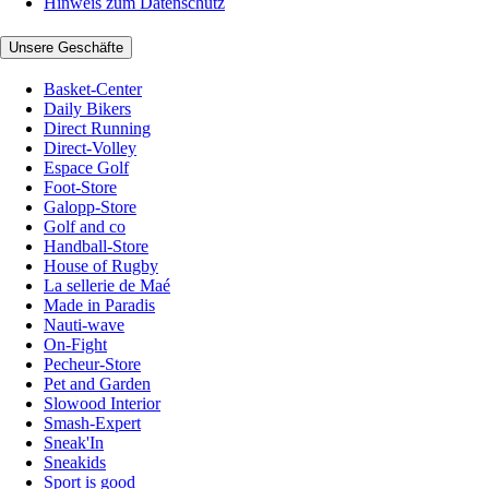
Hinweis zum Datenschutz
Unsere Geschäfte
Basket-Center
Daily Bikers
Direct Running
Direct-Volley
Espace Golf
Foot-Store
Galopp-Store
Golf and co
Handball-Store
House of Rugby
La sellerie de Maé
Made in Paradis
Nauti-wave
On-Fight
Pecheur-Store
Pet and Garden
Slowood Interior
Smash-Expert
Sneak'In
Sneakids
Sport is good