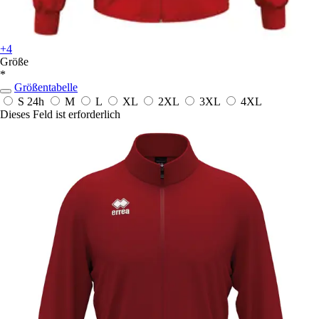
+4
Größe
*
Größentabelle
S
24h
M
L
XL
2XL
3XL
4XL
Dieses Feld ist erforderlich