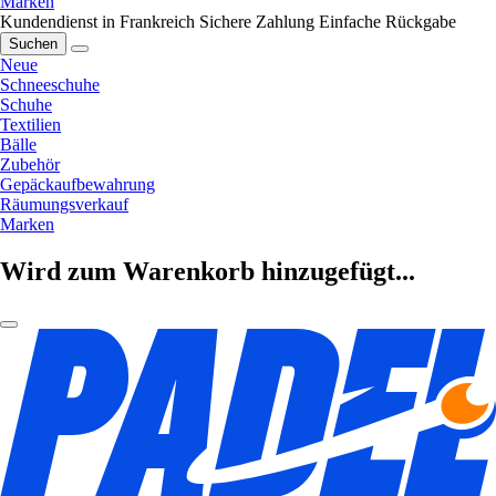
Marken
Kundendienst in Frankreich
Sichere Zahlung
Einfache Rückgabe
Suchen
Neue
Schneeschuhe
Schuhe
Textilien
Bälle
Zubehör
Gepäckaufbewahrung
Räumungsverkauf
Marken
Wird zum Warenkorb hinzugefügt...