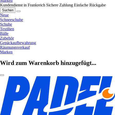
Marken
Kundendienst in Frankreich
Sichere Zahlung
Einfache Rückgabe
Suchen
Neue
Schneeschuhe
Schuhe
Textilien
Bälle
Zubehör
Gepäckaufbewahrung
Räumungsverkauf
Marken
Wird zum Warenkorb hinzugefügt...