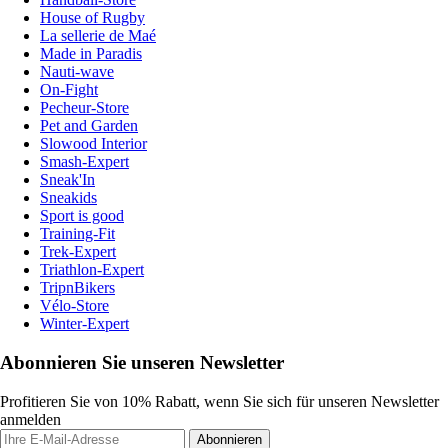
House of Rugby
La sellerie de Maé
Made in Paradis
Nauti-wave
On-Fight
Pecheur-Store
Pet and Garden
Slowood Interior
Smash-Expert
Sneak'In
Sneakids
Sport is good
Training-Fit
Trek-Expert
Triathlon-Expert
TripnBikers
Vélo-Store
Winter-Expert
Abonnieren Sie unseren Newsletter
Profitieren Sie von 10% Rabatt, wenn Sie sich für unseren Newsletter
anmelden
Abonnieren