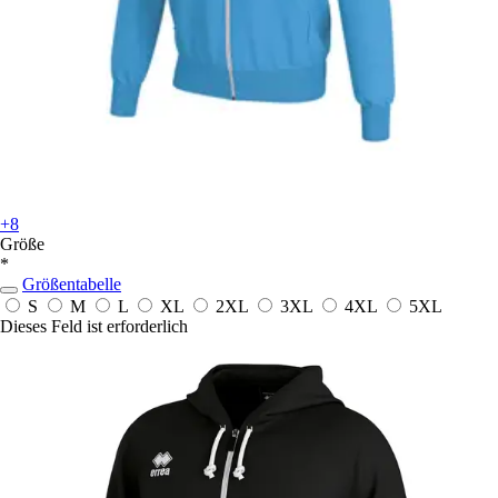
+8
Größe
*
Größentabelle
S
M
L
XL
2XL
3XL
4XL
5XL
Dieses Feld ist erforderlich