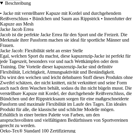
Beschreibung
• Jacke mit verstellbarer Kapuze mit Kordel und durchgehendem
Reißverschluss • Bündchen und Saum aus Rippstrick • Innenfutter der
Kapuze aus Mesh
Jacke Jacob Errea
Jacob ist die perfekte Jacke Errea für den Sport und die Freizeit. Die
Merkmale ihrer Passform machen sie ideal für sportliche Männer und
Frauen.
Jacke Jacob: Flexibilität steht an erster Stelle
Egal, welchen Sport du machst, diese kapuzenzip-Jacke ist perfekt für
jede Tageszeit, besonders vor und nach Wettkämpfen oder dem
Training. Die Vorteile dieser kapuzenzip-Jacke sind definitiv
Flexibilität, Leichtigkeit, Atmungsaktivität und Beständigkeit.
Du wirst den weichen und leicht dehnbaren Stoff dieses Produkts ohne
Zweifel schätzen, der nicht knittert, nicht verknittert und seine Form
auch nach dem Waschen behält, sodass du ihn nicht bügeln musst. Die
verstellbare Kapuze mit Kordel, der durchgehende Reißverschluss, die
Bündchen und der Rippstricksaum sorgen für eine maßgeschneiderte
Passform und maximale Flexibilität im Laufe des Tages. Ein ideales
Produkt für alle, die klassische und schlichte Modelle mögen.
Erhältlich in einer breiten Palette von Farben, um den
anspruchsvollsten und vielfältigsten Bedürfnissen von Sportvereinen
gerecht zu werden.
Oeko-Tex® Standard 100 Zertifizierung