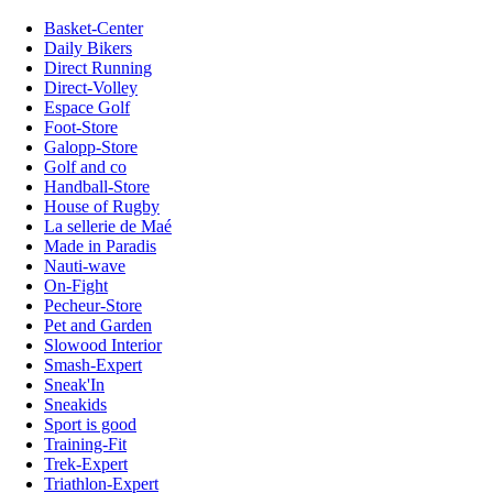
Basket-Center
Daily Bikers
Direct Running
Direct-Volley
Espace Golf
Foot-Store
Galopp-Store
Golf and co
Handball-Store
House of Rugby
La sellerie de Maé
Made in Paradis
Nauti-wave
On-Fight
Pecheur-Store
Pet and Garden
Slowood Interior
Smash-Expert
Sneak'In
Sneakids
Sport is good
Training-Fit
Trek-Expert
Triathlon-Expert