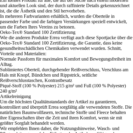
Ein ideales Produkt für alle, die auf der Suche nach einem modernen
und aktuellen Look sind, der durch raffinierte Details gekennzeichnet
ist, die die Ästhetik und den Stil hervorheben.
In mehreren Farbvarianten erhältlich, wurden die Oberteile in
passender Farbe und die farbigen Verstärkungen speziell entwickelt,
um die Farben Ihres Vereins zu betonen.
Oeko-Tex® Standard 100 Zertifizierung
Wie die anderen Produkte Errea verfügt auch diese Sportjacke über die
Oeko-Tex® Standard 100 Zertifizierung, die Garantie, dass keine
gesundheitsschädlichen Chemikalien verwendet wurden. Schnitt,
Vorteile und Materialien:
Normale Passform für maximalen Komfort und Bewegungsfreiheit im
Alltag.
Sublimiertes Oberteil, durchgehender Reißverschluss, Verschluss am
Hals mit Knopf, Bündchen und Rippstrick, seitliche
Reißverschlusstaschen, Kontrastbesatz
Piqué-Stoff (100 % Polyester) 215 g/m² und Full (100 % Polyester)
240 g/m²
Artikelreinigung
Um die höchsten Qualitätsstandards der Artikel zu garantieren,
kontrolliert und überprüft Errea sorgfältig alle verwendeten Stoffe. Die
natürlichen Baumwollfasern, technische Stoffe und Fleece behalten
ihre Eigenschaften über die Zeit und ihren Komfort, wenn sie mit
größter Sorgfalt behandelt werden.
Wir empfehlen Ihnen daher, die Nutzungshinweise, Wasch- und