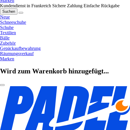
Marken
Kundendienst in Frankreich
Sichere Zahlung
Einfache Rückgabe
Suchen
Neue
Schneeschuhe
Schuhe
Textilien
Bälle
Zubehör
Gepäckaufbewahrung
Räumungsverkauf
Marken
Wird zum Warenkorb hinzugefügt...