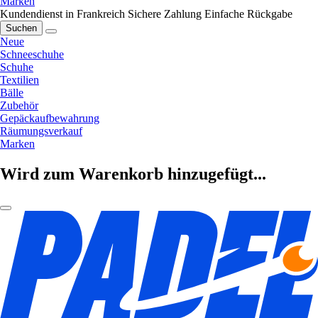
Marken
Kundendienst in Frankreich
Sichere Zahlung
Einfache Rückgabe
Suchen
Neue
Schneeschuhe
Schuhe
Textilien
Bälle
Zubehör
Gepäckaufbewahrung
Räumungsverkauf
Marken
Wird zum Warenkorb hinzugefügt...