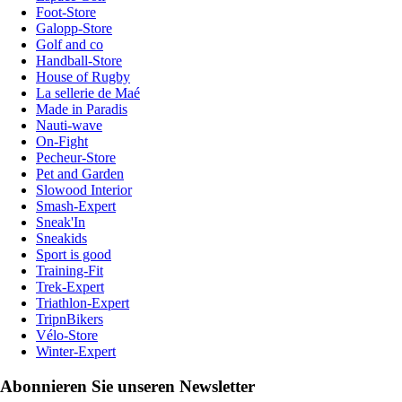
Foot-Store
Galopp-Store
Golf and co
Handball-Store
House of Rugby
La sellerie de Maé
Made in Paradis
Nauti-wave
On-Fight
Pecheur-Store
Pet and Garden
Slowood Interior
Smash-Expert
Sneak'In
Sneakids
Sport is good
Training-Fit
Trek-Expert
Triathlon-Expert
TripnBikers
Vélo-Store
Winter-Expert
Abonnieren Sie unseren Newsletter