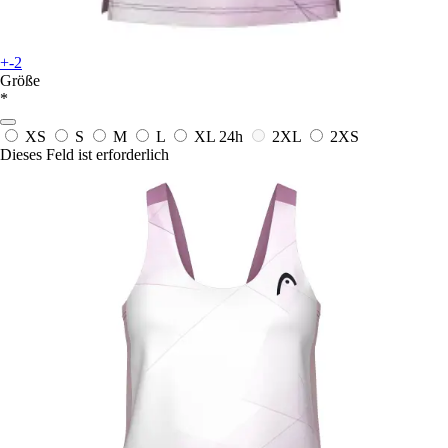
+-2
Größe
*
XS
S
M
L
XL
24h
2XL
2XS
Dieses Feld ist erforderlich