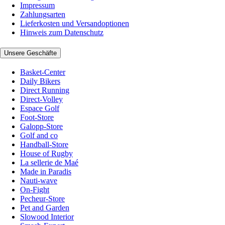
Impressum
Zahlungsarten
Lieferkosten und Versandoptionen
Hinweis zum Datenschutz
Unsere Geschäfte
Basket-Center
Daily Bikers
Direct Running
Direct-Volley
Espace Golf
Foot-Store
Galopp-Store
Golf and co
Handball-Store
House of Rugby
La sellerie de Maé
Made in Paradis
Nauti-wave
On-Fight
Pecheur-Store
Pet and Garden
Slowood Interior