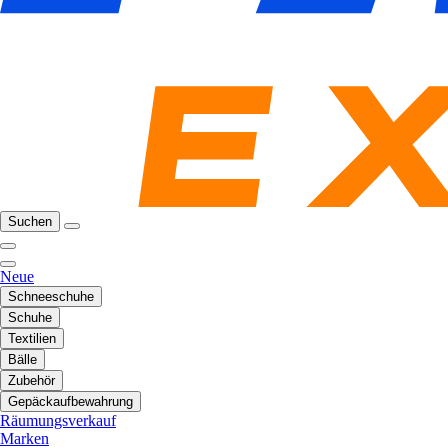
Suchen
Neue
Schneeschuhe
Schuhe
Textilien
Bälle
Zubehör
Gepäckaufbewahrung
Räumungsverkauf
Marken