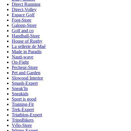
Direct Running
Direct-Volley
Espace Golf
Foot-Store
Galopp-Store
Golf and co
Handball-Store
House of Rugby
La sellerie de Maé
Made in Paradis
Nauti-wave
On-Fight
Pecheur-Store
Pet and Garden
Slowood Interior
Smash-Expert
Sneak'In
Sneakids
Sport is good
Training-Fit
Trek-Expert
Triathlon-Expert
TripnBikers
Vélo-Store
Winter-Expert