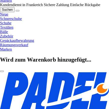
Marken
Kundendienst in Frankreich
Sichere Zahlung
Einfache Rückgabe
Suchen
Neue
Schneeschuhe
Schuhe
Textilien
Bälle
Zubehör
Gepäckaufbewahrung
Räumungsverkauf
Marken
Wird zum Warenkorb hinzugefügt...