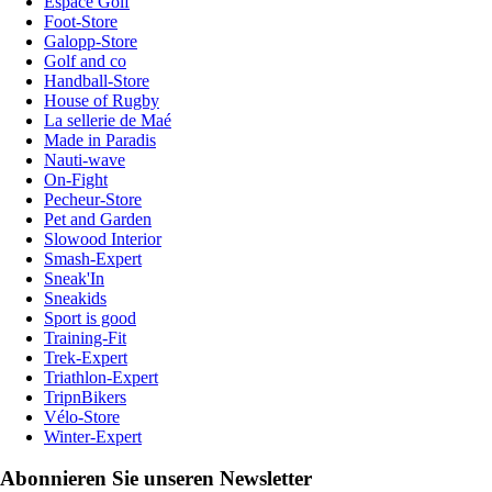
Espace Golf
Foot-Store
Galopp-Store
Golf and co
Handball-Store
House of Rugby
La sellerie de Maé
Made in Paradis
Nauti-wave
On-Fight
Pecheur-Store
Pet and Garden
Slowood Interior
Smash-Expert
Sneak'In
Sneakids
Sport is good
Training-Fit
Trek-Expert
Triathlon-Expert
TripnBikers
Vélo-Store
Winter-Expert
Abonnieren Sie unseren Newsletter