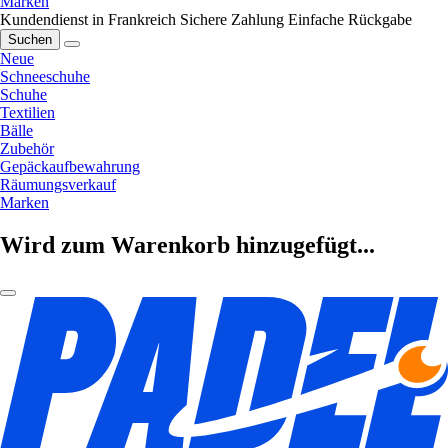
Marken
Kundendienst in Frankreich
Sichere Zahlung
Einfache Rückgabe
Suchen
Neue
Schneeschuhe
Schuhe
Textilien
Bälle
Zubehör
Gepäckaufbewahrung
Räumungsverkauf
Marken
Wird zum Warenkorb hinzugefügt...