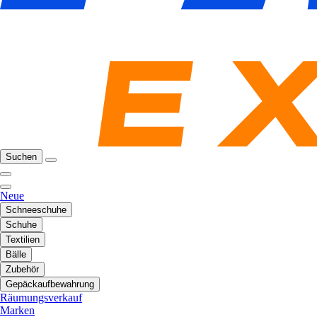
Suchen
Neue
Schneeschuhe
Schuhe
Textilien
Bälle
Zubehör
Gepäckaufbewahrung
Räumungsverkauf
Marken