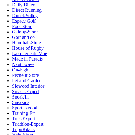
Daily Bikers
Direct Running
Direct-Volley
Espace Golf
Foot-Store
Galopp-Store
Golf and co
Handball-Store
House of Rugby
La sellerie de Maé
Made in Paradis
Nauti-wave
On-Fight
Pecheur-Store
Pet and Garden
Slowood Interior
Smash-Expert
Sneak'In
Sneakids
Sport is good
Training-Fit
Trek-Expert
Triathlon-Expert
TripnBikers
Vélo-Store