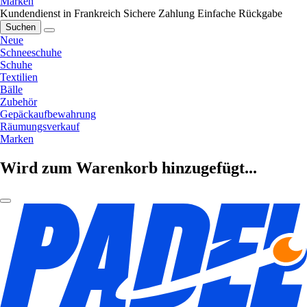
Marken
Kundendienst in Frankreich
Sichere Zahlung
Einfache Rückgabe
Suchen
Neue
Schneeschuhe
Schuhe
Textilien
Bälle
Zubehör
Gepäckaufbewahrung
Räumungsverkauf
Marken
Wird zum Warenkorb hinzugefügt...