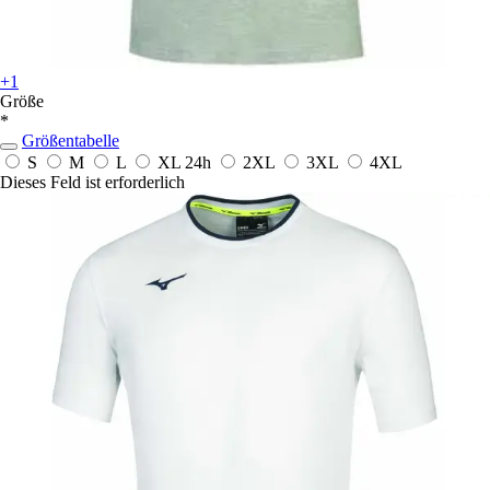
+1
Größe
*
Größentabelle
S
M
L
XL
24h
2XL
3XL
4XL
Dieses Feld ist erforderlich