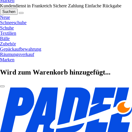
Marken
Kundendienst in Frankreich
Sichere Zahlung
Einfache Rückgabe
Suchen
Neue
Schneeschuhe
Schuhe
Textilien
Bälle
Zubehör
Gepäckaufbewahrung
Räumungsverkauf
Marken
Wird zum Warenkorb hinzugefügt...