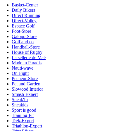
Basket-Center
Daily Bikers
Direct Running
Direct-Volley
Espace Golf
Foot-Store
Galopp-Store
Golf and co
Handball-Store
House of Rugby
La sellerie de Maé
Made in Paradis
Nauti-wave
On-Fight
Pecheur-Store
Pet and Garden
Slowood Interior
Smash-Expert
Sneak'In
Sneakids
Sport is good
Training-Fit
Trek-Expert
Triathlon-Expert