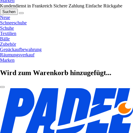
Marken
Kundendienst in Frankreich
Sichere Zahlung
Einfache Rückgabe
Suchen
Neue
Schneeschuhe
Schuhe
Textilien
Bälle
Zubehör
Gepäckaufbewahrung
Räumungsverkauf
Marken
Wird zum Warenkorb hinzugefügt...