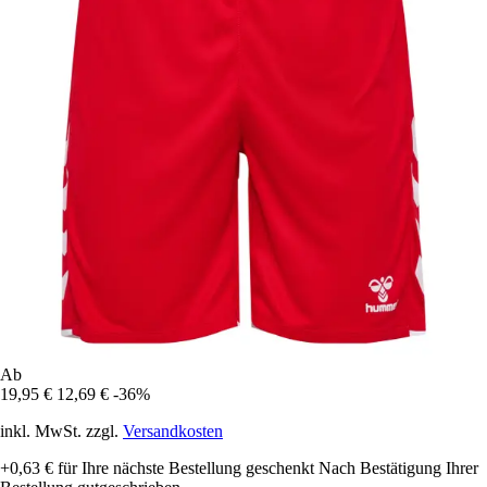
Ab
19,95 €
12,69 €
-36%
inkl. MwSt. zzgl.
Versandkosten
+0,63 €
für Ihre nächste Bestellung geschenkt
Nach Bestätigung Ihrer