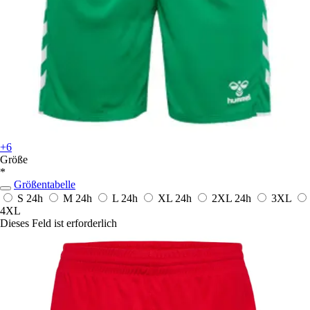
+6
Größe
*
Größentabelle
S
24h
M
24h
L
24h
XL
24h
2XL
24h
3XL
4XL
Dieses Feld ist erforderlich