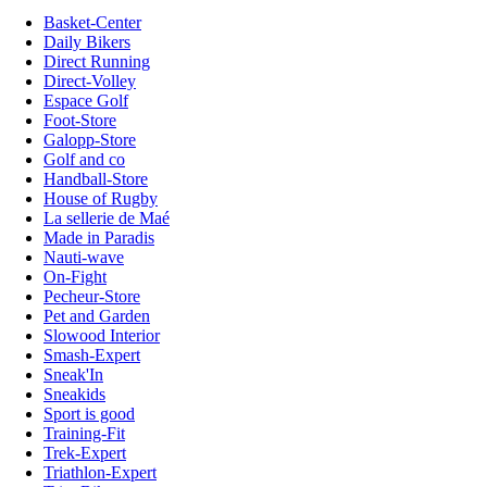
Basket-Center
Daily Bikers
Direct Running
Direct-Volley
Espace Golf
Foot-Store
Galopp-Store
Golf and co
Handball-Store
House of Rugby
La sellerie de Maé
Made in Paradis
Nauti-wave
On-Fight
Pecheur-Store
Pet and Garden
Slowood Interior
Smash-Expert
Sneak'In
Sneakids
Sport is good
Training-Fit
Trek-Expert
Triathlon-Expert