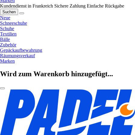
Marken
Kundendienst in Frankreich
Sichere Zahlung
Einfache Rückgabe
Suchen
Neue
Schneeschuhe
Schuhe
Textilien
Bälle
Zubehör
Gepäckaufbewahrung
Räumungsverkauf
Marken
Wird zum Warenkorb hinzugefügt...