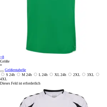
+8
Größe
*
Größentabelle
S
24h
M
24h
L
24h
XL
24h
2XL
3XL
4XL
Dieses Feld ist erforderlich