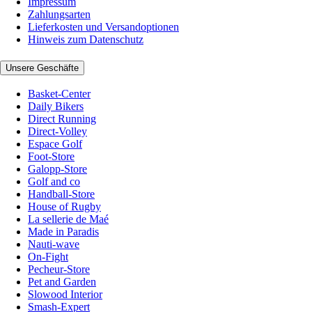
Impressum
Zahlungsarten
Lieferkosten und Versandoptionen
Hinweis zum Datenschutz
Unsere Geschäfte
Basket-Center
Daily Bikers
Direct Running
Direct-Volley
Espace Golf
Foot-Store
Galopp-Store
Golf and co
Handball-Store
House of Rugby
La sellerie de Maé
Made in Paradis
Nauti-wave
On-Fight
Pecheur-Store
Pet and Garden
Slowood Interior
Smash-Expert