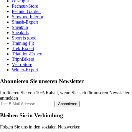
On-Fight
Pecheur-Store
Pet and Garden
Slowood Interior
Smash-Expert
Sneak'In
Sneakids
Sport is good
Training-Fit
Trek-Expert
Triathlon-Expert
TripnBikers
Vélo-Store
Winter-Expert
Abonnieren Sie unseren Newsletter
Profitieren Sie von 10% Rabatt, wenn Sie sich für unseren Newsletter
anmelden
Abonnieren
Bleiben Sie in Verbindung
Folgen Sie uns in den sozialen Netzwerken