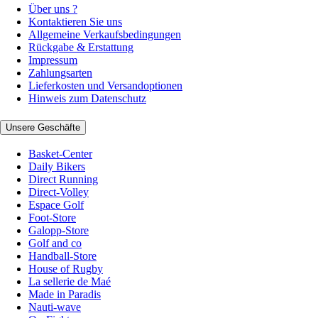
Über uns ?
Kontaktieren Sie uns
Allgemeine Verkaufsbedingungen
Rückgabe & Erstattung
Impressum
Zahlungsarten
Lieferkosten und Versandoptionen
Hinweis zum Datenschutz
Unsere Geschäfte
Basket-Center
Daily Bikers
Direct Running
Direct-Volley
Espace Golf
Foot-Store
Galopp-Store
Golf and co
Handball-Store
House of Rugby
La sellerie de Maé
Made in Paradis
Nauti-wave