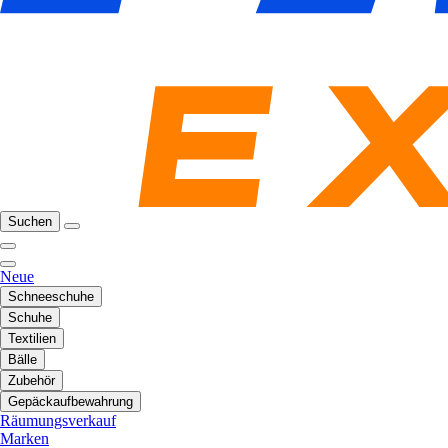
Suchen
Neue
Schneeschuhe
Schuhe
Textilien
Bälle
Zubehör
Gepäckaufbewahrung
Räumungsverkauf
Marken