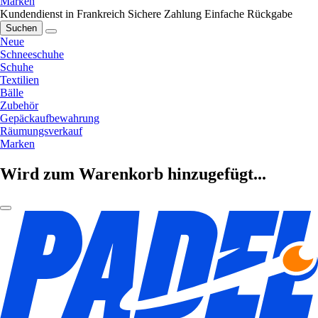
Marken
Kundendienst in Frankreich
Sichere Zahlung
Einfache Rückgabe
Suchen
Neue
Schneeschuhe
Schuhe
Textilien
Bälle
Zubehör
Gepäckaufbewahrung
Räumungsverkauf
Marken
Wird zum Warenkorb hinzugefügt...