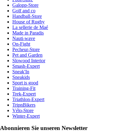
Galopp-Store
Golf and co
Handball-Store
House of Rugby
La sellerie de Maé
Made in Paradis
Nauti-wave
On-Fight
Pecheur-Store
Pet and Garden
Slowood Interior
Smash-Expert
Sneak'In
Sneakids
Sport is good
Training-Fit
Trek-Expert
Triathlon-Expert
TripnBikers
Vélo-Store
Winter-Expert
Abonnieren Sie unseren Newsletter