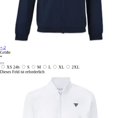
+-2
Größe
*
XS
24h
S
M
L
XL
2XL
Dieses Feld ist erforderlich