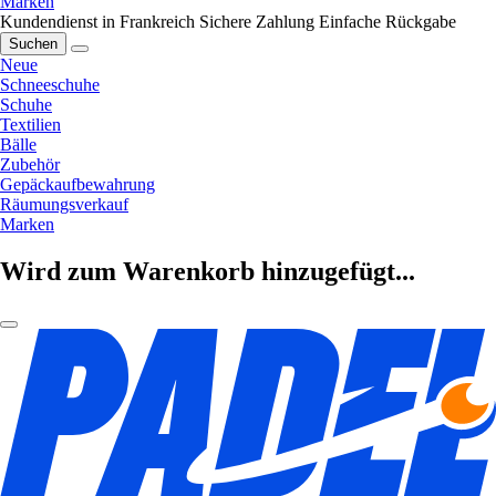
Marken
Kundendienst in Frankreich
Sichere Zahlung
Einfache Rückgabe
Suchen
Neue
Schneeschuhe
Schuhe
Textilien
Bälle
Zubehör
Gepäckaufbewahrung
Räumungsverkauf
Marken
Wird zum Warenkorb hinzugefügt...