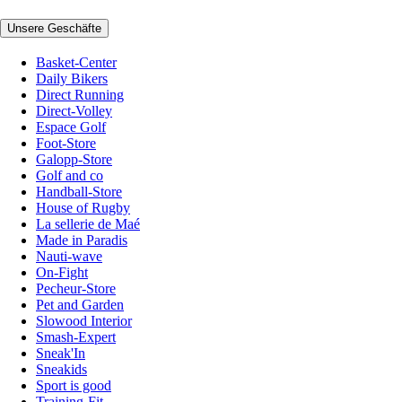
Unsere Geschäfte
Basket-Center
Daily Bikers
Direct Running
Direct-Volley
Espace Golf
Foot-Store
Galopp-Store
Golf and co
Handball-Store
House of Rugby
La sellerie de Maé
Made in Paradis
Nauti-wave
On-Fight
Pecheur-Store
Pet and Garden
Slowood Interior
Smash-Expert
Sneak'In
Sneakids
Sport is good
Training-Fit