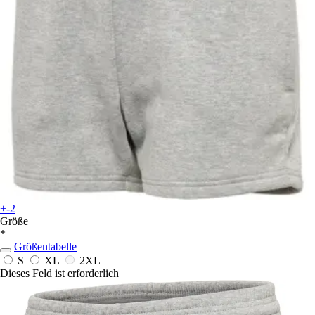
+-2
Größe
*
Größentabelle
S
XL
2XL
Dieses Feld ist erforderlich