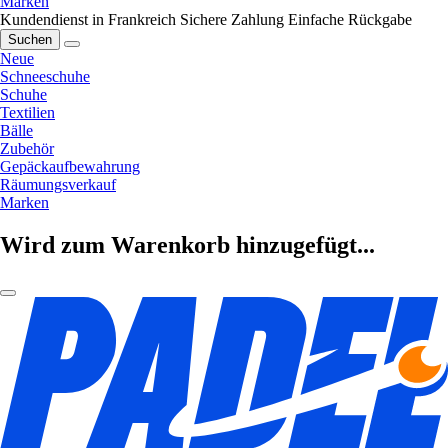
Marken
Kundendienst in Frankreich
Sichere Zahlung
Einfache Rückgabe
Suchen
Neue
Schneeschuhe
Schuhe
Textilien
Bälle
Zubehör
Gepäckaufbewahrung
Räumungsverkauf
Marken
Wird zum Warenkorb hinzugefügt...