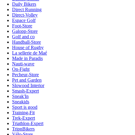
Daily Bikers
Direct Running
Direct-Volley
Espace Golf
Foot-Store
Galopp-Store
Golf and co
Handball-Store
House of Rugby
La sellerie de Maé
Made in Paradis
Nauti-wave
On-Fight
Pecheur-Store
Pet and Garden
Slowood Interior
Smash-Expert
Sneak'In
Sneakids
Sport is good
Training-Fit
Trek-Expert
Triathlon-Expert
TripnBikers
Vélo-Store