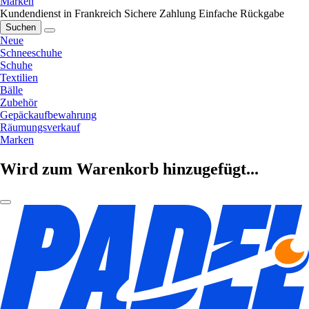
Marken
Kundendienst in Frankreich
Sichere Zahlung
Einfache Rückgabe
Suchen
Neue
Schneeschuhe
Schuhe
Textilien
Bälle
Zubehör
Gepäckaufbewahrung
Räumungsverkauf
Marken
Wird zum Warenkorb hinzugefügt...