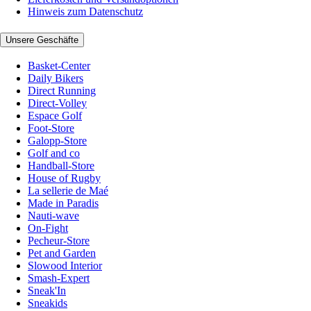
Hinweis zum Datenschutz
Unsere Geschäfte
Basket-Center
Daily Bikers
Direct Running
Direct-Volley
Espace Golf
Foot-Store
Galopp-Store
Golf and co
Handball-Store
House of Rugby
La sellerie de Maé
Made in Paradis
Nauti-wave
On-Fight
Pecheur-Store
Pet and Garden
Slowood Interior
Smash-Expert
Sneak'In
Sneakids