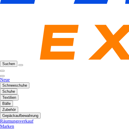
Suchen
Neue
Schneeschuhe
Schuhe
Textilien
Bälle
Zubehör
Gepäckaufbewahrung
Räumungsverkauf
Marken