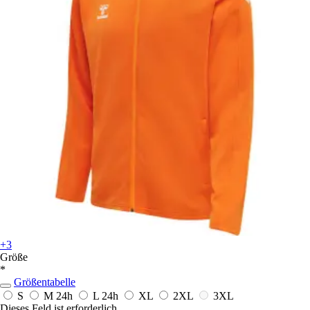
+3
Größe
*
Größentabelle
S
M
24h
L
24h
XL
2XL
3XL
Dieses Feld ist erforderlich