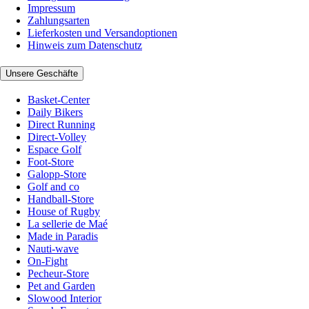
Impressum
Zahlungsarten
Lieferkosten und Versandoptionen
Hinweis zum Datenschutz
Unsere Geschäfte
Basket-Center
Daily Bikers
Direct Running
Direct-Volley
Espace Golf
Foot-Store
Galopp-Store
Golf and co
Handball-Store
House of Rugby
La sellerie de Maé
Made in Paradis
Nauti-wave
On-Fight
Pecheur-Store
Pet and Garden
Slowood Interior