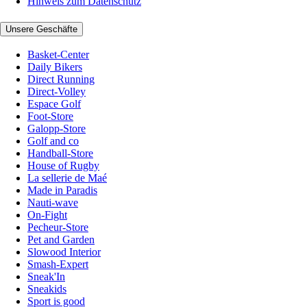
Hinweis zum Datenschutz
Unsere Geschäfte
Basket-Center
Daily Bikers
Direct Running
Direct-Volley
Espace Golf
Foot-Store
Galopp-Store
Golf and co
Handball-Store
House of Rugby
La sellerie de Maé
Made in Paradis
Nauti-wave
On-Fight
Pecheur-Store
Pet and Garden
Slowood Interior
Smash-Expert
Sneak'In
Sneakids
Sport is good