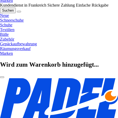
Marken
Kundendienst in Frankreich
Sichere Zahlung
Einfache Rückgabe
Suchen
Neue
Schneeschuhe
Schuhe
Textilien
Bälle
Zubehör
Gepäckaufbewahrung
Räumungsverkauf
Marken
Wird zum Warenkorb hinzugefügt...