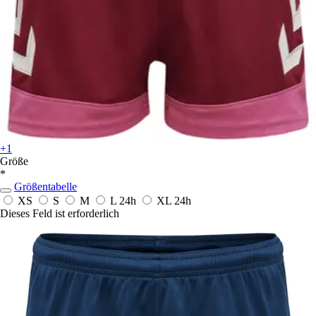
+1
Größe
*
Größentabelle
XS
S
M
L
24h
XL
24h
Dieses Feld ist erforderlich