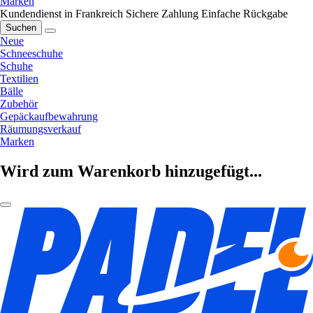
Marken
Kundendienst in Frankreich
Sichere Zahlung
Einfache Rückgabe
Suchen
Neue
Schneeschuhe
Schuhe
Textilien
Bälle
Zubehör
Gepäckaufbewahrung
Räumungsverkauf
Marken
Wird zum Warenkorb hinzugefügt...