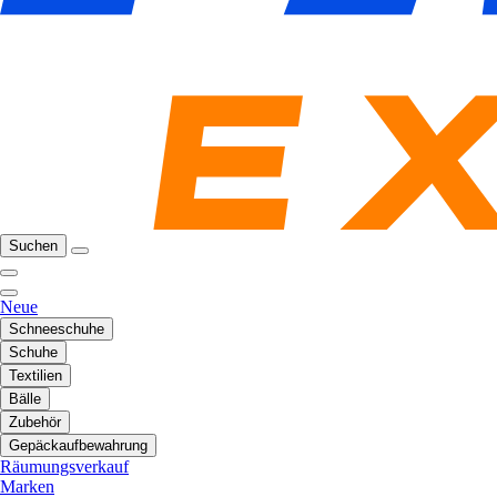
Suchen
Neue
Schneeschuhe
Schuhe
Textilien
Bälle
Zubehör
Gepäckaufbewahrung
Räumungsverkauf
Marken