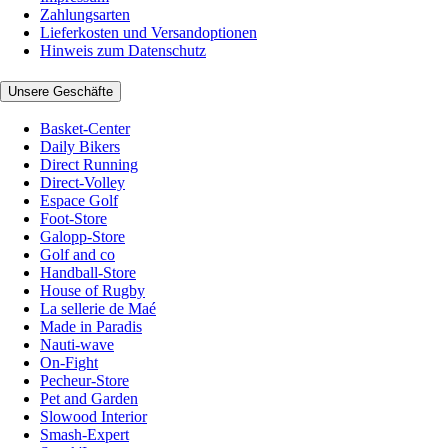
Zahlungsarten
Lieferkosten und Versandoptionen
Hinweis zum Datenschutz
Unsere Geschäfte
Basket-Center
Daily Bikers
Direct Running
Direct-Volley
Espace Golf
Foot-Store
Galopp-Store
Golf and co
Handball-Store
House of Rugby
La sellerie de Maé
Made in Paradis
Nauti-wave
On-Fight
Pecheur-Store
Pet and Garden
Slowood Interior
Smash-Expert