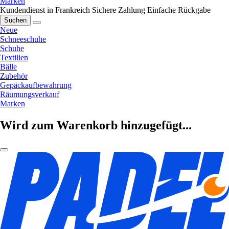
Marken
Kundendienst in Frankreich
Sichere Zahlung
Einfache Rückgabe
Suchen
Neue
Schneeschuhe
Schuhe
Textilien
Bälle
Zubehör
Gepäckaufbewahrung
Räumungsverkauf
Marken
Wird zum Warenkorb hinzugefügt...