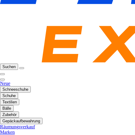
Suchen
Neue
Schneeschuhe
Schuhe
Textilien
Bälle
Zubehör
Gepäckaufbewahrung
Räumungsverkauf
Marken