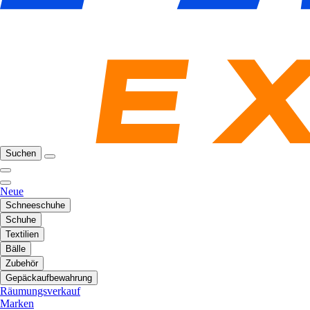
Suchen
Neue
Schneeschuhe
Schuhe
Textilien
Bälle
Zubehör
Gepäckaufbewahrung
Räumungsverkauf
Marken