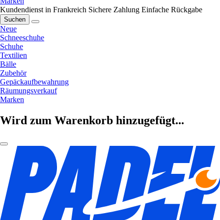
Marken
Kundendienst in Frankreich
Sichere Zahlung
Einfache Rückgabe
Suchen
Neue
Schneeschuhe
Schuhe
Textilien
Bälle
Zubehör
Gepäckaufbewahrung
Räumungsverkauf
Marken
Wird zum Warenkorb hinzugefügt...