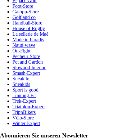
Espace Golf
Foot-Store
Galopp-Store
Golf and co
Handball-Store
House of Rugby
La sellerie de Maé
Made in Paradis
Nauti-wave
On-Fight
Pecheur-Store
Pet and Garden
Slowood Interior
Smash-Expert
Sneak'In
Sneakids
Sport is good
Training-Fit
Trek-Expert
Triathlon-Expert
TripnBikers
Vélo-Store
Winter-Expert
Abonnieren Sie unseren Newsletter