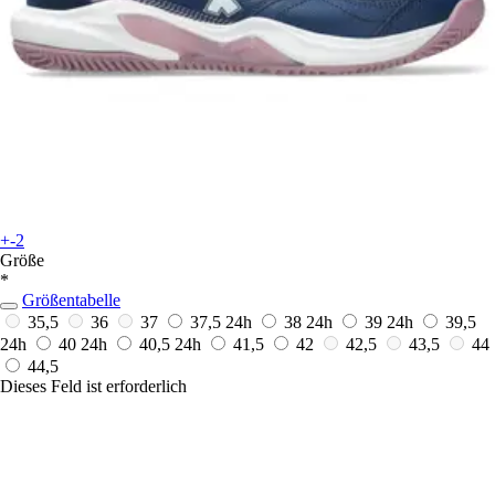
+-2
Größe
*
Größentabelle
35,5
36
37
37,5
24h
38
24h
39
24h
39,5
24h
40
24h
40,5
24h
41,5
42
42,5
43,5
44
44,5
Dieses Feld ist erforderlich