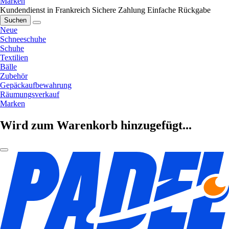
Marken
Kundendienst in Frankreich
Sichere Zahlung
Einfache Rückgabe
Suchen
Neue
Schneeschuhe
Schuhe
Textilien
Bälle
Zubehör
Gepäckaufbewahrung
Räumungsverkauf
Marken
Wird zum Warenkorb hinzugefügt...