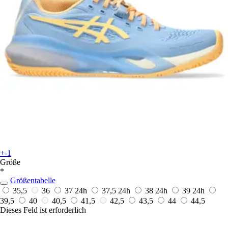
+-1
Größe
*
Größentabelle
35,5
36
37
24h
37,5
24h
38
24h
39
24h
39,5
40
40,5
41,5
42,5
43,5
44
44,5
Dieses Feld ist erforderlich