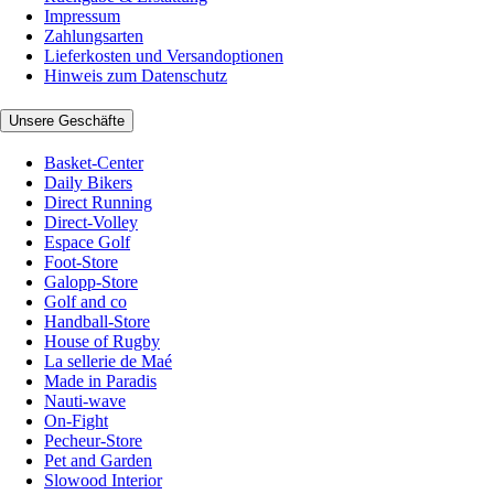
Impressum
Zahlungsarten
Lieferkosten und Versandoptionen
Hinweis zum Datenschutz
Unsere Geschäfte
Basket-Center
Daily Bikers
Direct Running
Direct-Volley
Espace Golf
Foot-Store
Galopp-Store
Golf and co
Handball-Store
House of Rugby
La sellerie de Maé
Made in Paradis
Nauti-wave
On-Fight
Pecheur-Store
Pet and Garden
Slowood Interior