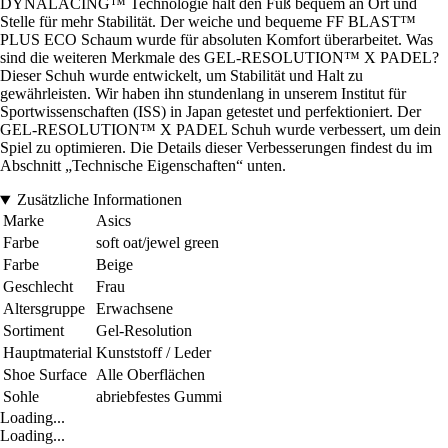
DYNALACING™ Technologie hält den Fuß bequem an Ort und
Stelle für mehr Stabilität. Der weiche und bequeme FF BLAST™
PLUS ECO Schaum wurde für absoluten Komfort überarbeitet. Was
sind die weiteren Merkmale des GEL-RESOLUTION™ X PADEL?
Dieser Schuh wurde entwickelt, um Stabilität und Halt zu
gewährleisten. Wir haben ihn stundenlang in unserem Institut für
Sportwissenschaften (ISS) in Japan getestet und perfektioniert. Der
GEL-RESOLUTION™ X PADEL Schuh wurde verbessert, um dein
Spiel zu optimieren. Die Details dieser Verbesserungen findest du im
Abschnitt „Technische Eigenschaften“ unten.
Zusätzliche Informationen
Marke
Asics
Farbe
soft oat/jewel green
Farbe
Beige
Geschlecht
Frau
Altersgruppe
Erwachsene
Sortiment
Gel-Resolution
Hauptmaterial
Kunststoff / Leder
Shoe Surface
Alle Oberflächen
Sohle
abriebfestes Gummi
Loading...
Loading...