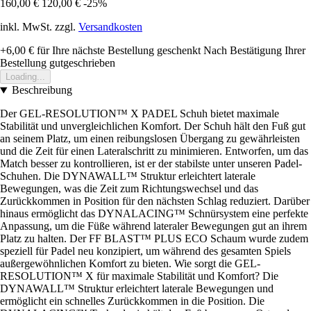
160,00 €
120,00 €
-25%
inkl. MwSt. zzgl.
Versandkosten
+6,00 €
für Ihre nächste Bestellung geschenkt
Nach Bestätigung Ihrer
Bestellung gutgeschrieben
Loading...
Beschreibung
Der GEL-RESOLUTION™ X PADEL Schuh bietet maximale
Stabilität und unvergleichlichen Komfort. Der Schuh hält den Fuß gut
an seinem Platz, um einen reibungslosen Übergang zu gewährleisten
und die Zeit für einen Lateralschritt zu minimieren. Entworfen, um das
Match besser zu kontrollieren, ist er der stabilste unter unseren Padel-
Schuhen. Die DYNAWALL™ Struktur erleichtert laterale
Bewegungen, was die Zeit zum Richtungswechsel und das
Zurückkommen in Position für den nächsten Schlag reduziert. Darüber
hinaus ermöglicht das DYNALACING™ Schnürsystem eine perfekte
Anpassung, um die Füße während lateraler Bewegungen gut an ihrem
Platz zu halten. Der FF BLAST™ PLUS ECO Schaum wurde zudem
speziell für Padel neu konzipiert, um während des gesamten Spiels
außergewöhnlichen Komfort zu bieten. Wie sorgt die GEL-
RESOLUTION™ X für maximale Stabilität und Komfort? Die
DYNAWALL™ Struktur erleichtert laterale Bewegungen und
ermöglicht ein schnelles Zurückkommen in die Position. Die