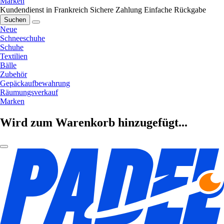
Marken
Kundendienst in Frankreich
Sichere Zahlung
Einfache Rückgabe
Suchen
Neue
Schneeschuhe
Schuhe
Textilien
Bälle
Zubehör
Gepäckaufbewahrung
Räumungsverkauf
Marken
Wird zum Warenkorb hinzugefügt...