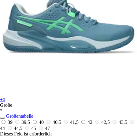
+0
Größe
*
Größentabelle
39
39,5
40
40,5
41,5
42
42,5
43,5
44
44,5
45
47
Dieses Feld ist erforderlich