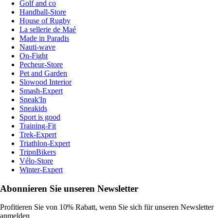
Golf and co
Handball-Store
House of Rugby
La sellerie de Maé
Made in Paradis
Nauti-wave
On-Fight
Pecheur-Store
Pet and Garden
Slowood Interior
Smash-Expert
Sneak'In
Sneakids
Sport is good
Training-Fit
Trek-Expert
Triathlon-Expert
TripnBikers
Vélo-Store
Winter-Expert
Abonnieren Sie unseren Newsletter
Profitieren Sie von 10% Rabatt, wenn Sie sich für unseren Newsletter
anmelden