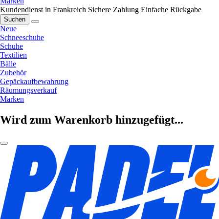
Marken
Kundendienst in Frankreich
Sichere Zahlung
Einfache Rückgabe
Suchen
Neue
Schneeschuhe
Schuhe
Textilien
Bälle
Zubehör
Gepäckaufbewahrung
Räumungsverkauf
Marken
Wird zum Warenkorb hinzugefügt...