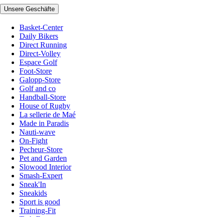
Unsere Geschäfte
Basket-Center
Daily Bikers
Direct Running
Direct-Volley
Espace Golf
Foot-Store
Galopp-Store
Golf and co
Handball-Store
House of Rugby
La sellerie de Maé
Made in Paradis
Nauti-wave
On-Fight
Pecheur-Store
Pet and Garden
Slowood Interior
Smash-Expert
Sneak'In
Sneakids
Sport is good
Training-Fit